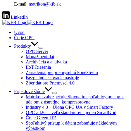
E-mail:
matrikon@kfb.sk
LinkedIn
Úvod
Čo je OPC
Produkty
OPC Server
Manažment dát
Archivácia a analytika
IIoT Riešenia
Zariadenia pre priemyselnú konektivitu
Bezplatné testovacie nástroje
Zber dát pre Priemysel 4.0
Prípadové štúdie
Matrikon zabezpečuje Slovnaftu spoľahlivý prístup k
údajom z ústrednej kompresorovne
Industry 4.0 – Úloha OPC UA v Smart Factory
OPC a I2G – veľa štandardov – jeden SmartGrid
Čo je Green IT?
Spoľahlivý prístup k dátam zabraňuje nákladným
výpadkom