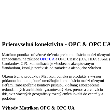
Priemyselná konektivita - OPC & OPC U
Matrikon ponúka softvérové riešenia pre komunikáciu medzi rôznymi
zariadeniami na základe
OPC UA
a OPC Classic (DA, HDA a A&E)
štandardov. OPC komunikácia je všeobecne akceptovaným
štandardom, ktorá je nezávislá od zariadenia alebo jeho výrobcu.
Okrem týchto produktov Matrikon ponúka aj produkty s vyššou
pridanou hodnotou, ktoré umožňujú: komunikáciu medzi rôznymi
sieťami; zabezpečenie kontroly prístupu k dátam; zabezpečenie
redundantných architektúr; garantovaný zber, prenos a archiváciu
údajov z viacerých geograficky rozptýlených lokalít do centrály a
podobne.
Výhody Matrikon OPC & OPC UA