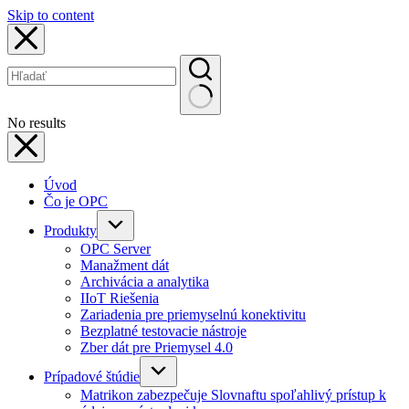
Skip to content
No results
Úvod
Čo je OPC
Produkty
OPC Server
Manažment dát
Archivácia a analytika
IIoT Riešenia
Zariadenia pre priemyselnú konektivitu
Bezplatné testovacie nástroje
Zber dát pre Priemysel 4.0
Prípadové štúdie
Matrikon zabezpečuje Slovnaftu spoľahlivý prístup k