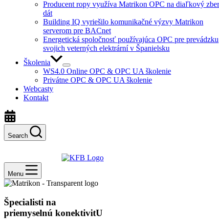
Producent ropy využíva Matrikon OPC na diaľkový zbe
dát
Building IQ vyriešilo komunikačné výzvy Matrikon
serverom pre BACnet
Energetická spoločnosť používajúca OPC pre prevádzku
svojich veterných elektrární v Španielsku
Školenia
WS4.0 Online OPC & OPC UA školenie
Privátne OPC & OPC UA školenie
Webcasty
Kontakt
Search
Menu
Špecialisti na
priemyselnú konektivitU