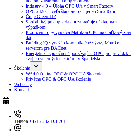
údajom z ústrednej kompresorovne
Industry 4.0 – Úloha OPC UA v Smart Factory
OPC a I2G – veľa štandardov – jeden SmartGrid
Čo je Green IT?
Spoľahlivý prístup k dátam zabraňuje nákladným
výpadkom
Producent ropy využíva Matrikon OPC na diaľkový zbe
dát
Building IQ vyriešilo komunikačné výzvy Matrikon
serverom pre BACnet
Energetická spoločnosť používajúca OPC pre prevádzku
svojich veterných elektrární v Španielsku
Školenia
WS4.0 Online OPC & OPC UA školenie
Privátne OPC & OPC UA školenie
Webcasty
Kontakt
Telefón
+421 / 232 161 701