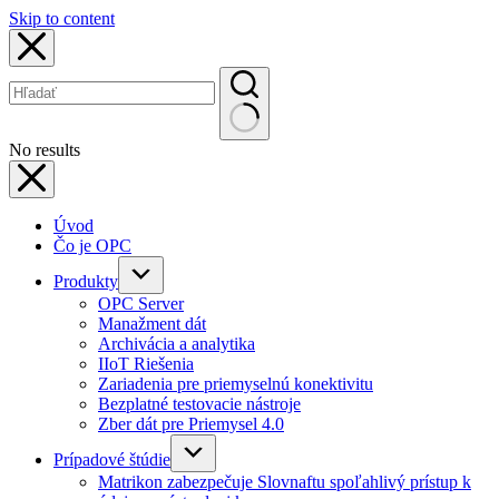
Skip to content
No results
Úvod
Čo je OPC
Produkty
OPC Server
Manažment dát
Archivácia a analytika
IIoT Riešenia
Zariadenia pre priemyselnú konektivitu
Bezplatné testovacie nástroje
Zber dát pre Priemysel 4.0
Prípadové štúdie
Matrikon zabezpečuje Slovnaftu spoľahlivý prístup k