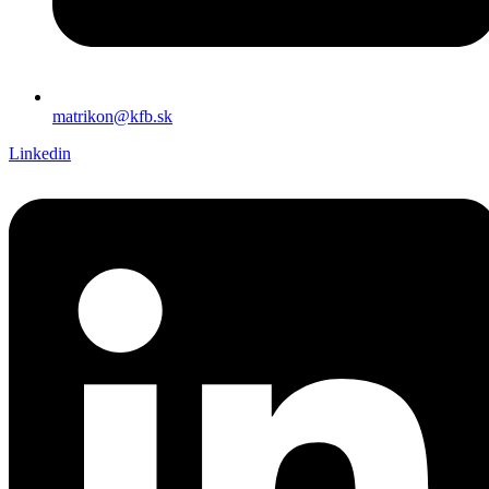
matrikon@kfb.sk
Linkedin