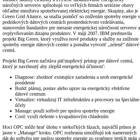
náročných serverov spôsobujú vo veľkých firmách seriózne obavy
ohľadne množstva spotrebovanej elektrickej energie. Skupiny, ako je
Green Grid Aliance, sa snažia pomôcť so znížením spotreby energie 
podnikových dátových centrách prostredníctvom vzdelávania,
stanovením štandardov pre meranie energetickej náročnosti serverov 
ovplyvňovaním dizajnu produktov. V máji 2007, IBM predstavila
projekt Big Green, ktorý využíva nové produkty a služby na zníženie
spotreby energie dátových centier a pomáha vytvoriť „zelené“ dátové
centrá.
Projekt Big Green načrtáva päťstupňový prístup pre dátové centrá,
ktorý je navrhnutý aby zlepšil energetickú účinnosť:
Diagnose: zhodnoť existujúce zariadenia a urob energetické
posúdenie
Build: plánuj, postav alebo uprav na energeticky efektívne
dátové centrum
Virtualize: virtualizuj IT infraštruktúru a procesory na špeciálne
účely
Manage: použi softvér pre správu spotreby energie
Cool: využi riešenie s kvapalinovým chladením
Hoci OPC môže hrať úlohu v niekoľkých fázach, najväčší prínos je
jasne v „Manage“ kroku. OPC rozhrania umožňujú tok nameraných
dát do softvéru pre správu spotreby energie zo systémov tretích strán 