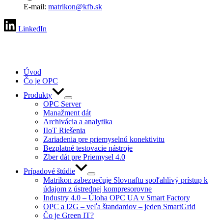
E-mail:
matrikon@kfb.sk
LinkedIn
Úvod
Čo je OPC
Produkty
OPC Server
Manažment dát
Archivácia a analytika
IIoT Riešenia
Zariadenia pre priemyselnú konektivitu
Bezplatné testovacie nástroje
Zber dát pre Priemysel 4.0
Prípadové štúdie
Matrikon zabezpečuje Slovnaftu spoľahlivý prístup k
údajom z ústrednej kompresorovne
Industry 4.0 – Úloha OPC UA v Smart Factory
OPC a I2G – veľa štandardov – jeden SmartGrid
Čo je Green IT?