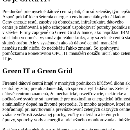
Pre dnešné priemyselné dátové centrá platí, čim sú zelenšie, tým lepši
Aspoň pokiaľ ide o šetrenia energie a environmentálnych nákladov.
Ceny energie rastú, zásoby sú obmedzené, infraštruktúra dátového
centra je zdaňovaná a jeho schopnosť uspokojovať potreby podniku 
v stávke. Firmy zapojené do Green Grid Alliance, ako napríklad IBM
sú si toho vedomé a vykonávajú reálne kroky, aby sa zelené centrá sta
skutočnosťou. Ale v systémoch ako sú dátové centrá, manažéri
nemôžu riadiť niečo, čo nedokážu ľahko zmerať. So správnymi
pomôckami a konektivitou OPC, IT manažéri dokážu určiť, ako zele
IT je.
Green IT a Green Grid
Firemné dátové centrá hrajú v mnohých podnikoch kľúčovú úlohu a
centrálny zdroj pre ukladanie dát, ich správu a vyhľadávanie. Zelené
dátové centrum znamená, že mechanické, osvetľovacie, elektrické a
počítačové systémy sú navrhnuté pre maximálnu energetickú účinnos
a minimálny dopad na životné prostredie. Je mnoho aspektov, ktoré s
zohľadňujú pri navrhovaní a prevádzkovaní zelených dátových centie
vrátane veľkosti zastavanej plochy, voľby materiálu a terénnych
úpravy, spotreby vody a energií a priebežného monitorovania a údržb
Rastúce sadzby elektriny a zvýšené nasadzovanie energeticky