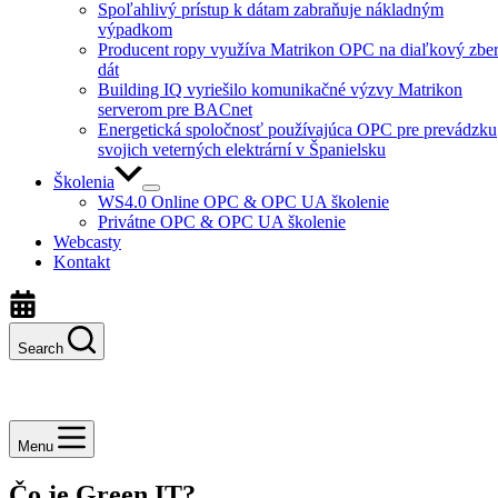
Spoľahlivý prístup k dátam zabraňuje nákladným
výpadkom
Producent ropy využíva Matrikon OPC na diaľkový zbe
dát
Building IQ vyriešilo komunikačné výzvy Matrikon
serverom pre BACnet
Energetická spoločnosť používajúca OPC pre prevádzku
svojich veterných elektrární v Španielsku
Školenia
WS4.0 Online OPC & OPC UA školenie
Privátne OPC & OPC UA školenie
Webcasty
Kontakt
Search
Menu
Čo je Green IT?