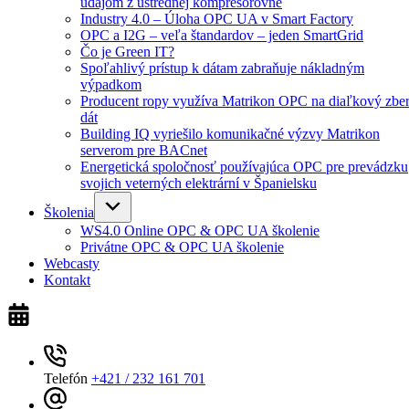
údajom z ústrednej kompresorovne
Industry 4.0 – Úloha OPC UA v Smart Factory
OPC a I2G – veľa štandardov – jeden SmartGrid
Čo je Green IT?
Spoľahlivý prístup k dátam zabraňuje nákladným
výpadkom
Producent ropy využíva Matrikon OPC na diaľkový zbe
dát
Building IQ vyriešilo komunikačné výzvy Matrikon
serverom pre BACnet
Energetická spoločnosť používajúca OPC pre prevádzku
svojich veterných elektrární v Španielsku
Školenia
WS4.0 Online OPC & OPC UA školenie
Privátne OPC & OPC UA školenie
Webcasty
Kontakt
Telefón
+421 / 232 161 701