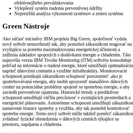
efektívnejšieho prevádzkovania
Vylepšený systém riadenia preventívnej údržby
Nepretržitá analýza výkonnosti systémov a zmien systému
Green Nástroje
Ako súčasť iniciatívy IBM projektu Big Green, spoločnosť vydala
nový softvér nenavrhnutý tak, aby pomohol zákazníkom reagovať na
zvyšujúcu sa potrebu maximalizovania energetickej účinnosti a
zníženia nákladov spojených s dodávkami energie a chladením. Táto
najnovšia verzia IBM Tivolin Monitoring (ITM) softvéru konsoliduje
pohľad na informácie o riadení energie, ktoré umožňujú optimalizáciu
naprieč dátovými centrami a využitie infraštruktúry. Monitorovacie
schopnosti ponúkajú zákazníkom schopnosť porozumieť ,ako je
spotrebovávaná energia, aby mohli upozorniť manažérov dátových
centier na potenciálne problémy spojené so spotrebou energie, a aby
zaviedli preventívne opatrenia. Historické trendy a prediktívne
schopnosti umožňujú väčšiu precíznosť v existujúcich prostrediach a
energetické plánovanie. Autonómne schopnosti umožňujú zákazníko
nastavenie hranice spotreby a využitia, aby tak pomohli kontrolovať
spotrebu energie. Tento nový softvér môže taktiež pomôcť zákazník
zvládnuť fyzické obmedzenia v dátových centrách týkajúce sa
priestoru, napájania a chladenia.