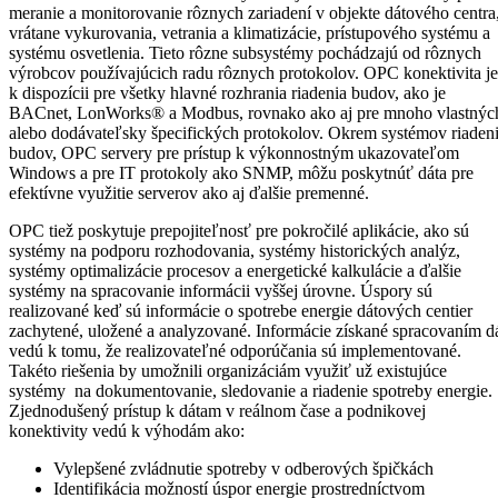
meranie a monitorovanie rôznych zariadení v objekte dátového centra
vrátane vykurovania, vetrania a klimatizácie, prístupového systému a
systému osvetlenia. Tieto rôzne subsystémy pochádzajú od rôznych
výrobcov používajúcich radu rôznych protokolov. OPC konektivita je
k dispozícii pre všetky hlavné rozhrania riadenia budov, ako je
BACnet, LonWorks® a Modbus, rovnako ako aj pre mnoho vlastnýc
alebo dodávateľsky špecifických protokolov. Okrem systémov riaden
budov, OPC servery pre prístup k výkonnostným ukazovateľom
Windows a pre IT protokoly ako SNMP, môžu poskytnúť dáta pre
efektívne využitie serverov ako aj ďalšie premenné.
OPC tiež poskytuje prepojiteľnosť pre pokročilé aplikácie, ako sú
systémy na podporu rozhodovania, systémy historických analýz,
systémy optimalizácie procesov a energetické kalkulácie a ďalšie
systémy na spracovanie informácii vyššej úrovne. Úspory sú
realizované keď sú informácie o spotrebe energie dátových centier
zachytené, uložené a analyzované. Informácie získané spracovaním d
vedú k tomu, že realizovateľné odporúčania sú implementované.
Takéto riešenia by umožnili organizáciám využiť už existujúce
systémy na dokumentovanie, sledovanie a riadenie spotreby energie.
Zjednodušený prístup k dátam v reálnom čase a podnikovej
konektivity vedú k výhodám ako:
Vylepšené zvládnutie spotreby v odberových špičkách
Identifikácia možností úspor energie prostredníctvom