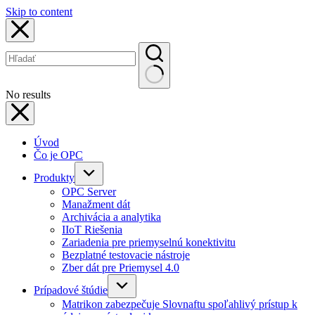
Skip to content
No results
Úvod
Čo je OPC
Produkty
OPC Server
Manažment dát
Archivácia a analytika
IIoT Riešenia
Zariadenia pre priemyselnú konektivitu
Bezplatné testovacie nástroje
Zber dát pre Priemysel 4.0
Prípadové štúdie
Matrikon zabezpečuje Slovnaftu spoľahlivý prístup k