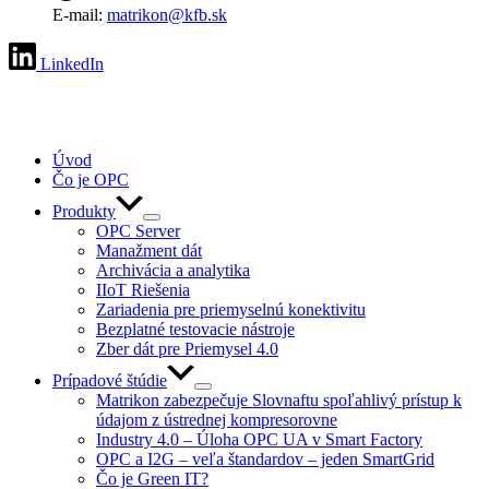
E-mail:
matrikon@kfb.sk
LinkedIn
Úvod
Čo je OPC
Produkty
OPC Server
Manažment dát
Archivácia a analytika
IIoT Riešenia
Zariadenia pre priemyselnú konektivitu
Bezplatné testovacie nástroje
Zber dát pre Priemysel 4.0
Prípadové štúdie
Matrikon zabezpečuje Slovnaftu spoľahlivý prístup k
údajom z ústrednej kompresorovne
Industry 4.0 – Úloha OPC UA v Smart Factory
OPC a I2G – veľa štandardov – jeden SmartGrid
Čo je Green IT?