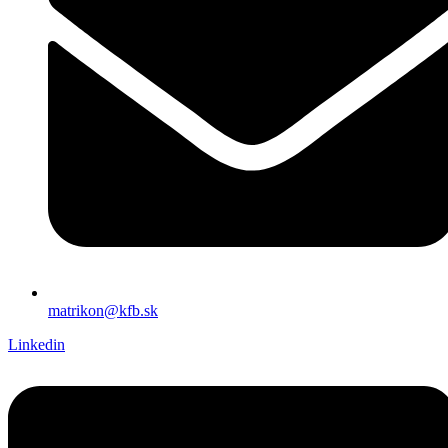
matrikon@kfb.sk
Linkedin