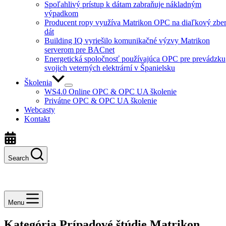
Spoľahlivý prístup k dátam zabraňuje nákladným
výpadkom
Producent ropy využíva Matrikon OPC na diaľkový zbe
dát
Building IQ vyriešilo komunikačné výzvy Matrikon
serverom pre BACnet
Energetická spoločnosť používajúca OPC pre prevádzku
svojich veterných elektrární v Španielsku
Školenia
WS4.0 Online OPC & OPC UA školenie
Privátne OPC & OPC UA školenie
Webcasty
Kontakt
Search
Menu
Kategória
Prípadové štúdie Matrikon