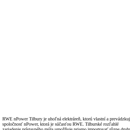
RWE nPower Tilbury je uhoľná elektráreň, ktorú vlastní a prevádzku
spoločnosť nPower, ktorá je súčasťou RWE. Tilburské rozľahlé
zariadenie prístavného móla umožňuje priamo importovať rôzne druh