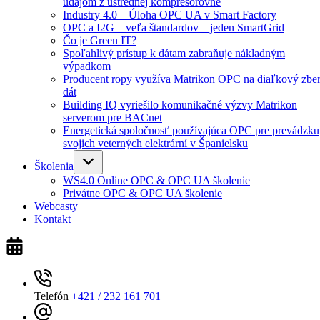
údajom z ústrednej kompresorovne
Industry 4.0 – Úloha OPC UA v Smart Factory
OPC a I2G – veľa štandardov – jeden SmartGrid
Čo je Green IT?
Spoľahlivý prístup k dátam zabraňuje nákladným
výpadkom
Producent ropy využíva Matrikon OPC na diaľkový zbe
dát
Building IQ vyriešilo komunikačné výzvy Matrikon
serverom pre BACnet
Energetická spoločnosť používajúca OPC pre prevádzku
svojich veterných elektrární v Španielsku
Školenia
WS4.0 Online OPC & OPC UA školenie
Privátne OPC & OPC UA školenie
Webcasty
Kontakt
Telefón
+421 / 232 161 701