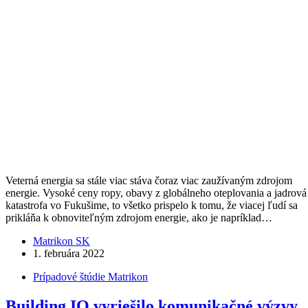
Veterná energia sa stále viac stáva čoraz viac zaužívaným zdrojom
energie. Vysoké ceny ropy, obavy z globálneho oteplovania a jadrová
katastrofa vo Fukušime, to všetko prispelo k tomu, že viacej ľudí sa
prikláňa k obnoviteľným zdrojom energie, ako je napríklad…
Matrikon SK
1. februára 2022
Prípadové štúdie Matrikon
Building IQ vyriešilo komunikačné výzvy