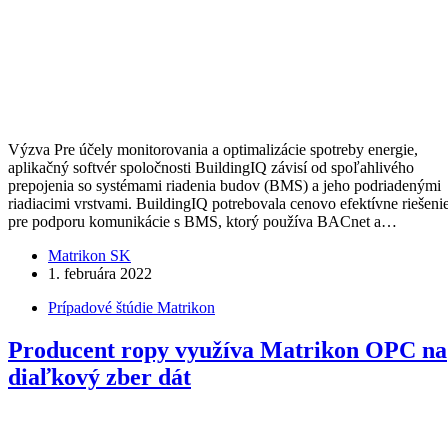
Výzva Pre účely monitorovania a optimalizácie spotreby energie,
aplikačný softvér spoločnosti BuildingIQ závisí od spoľahlivého
prepojenia so systémami riadenia budov (BMS) a jeho podriadenými
riadiacimi vrstvami. BuildingIQ potrebovala cenovo efektívne riešeni
pre podporu komunikácie s BMS, ktorý používa BACnet a…
Matrikon SK
1. februára 2022
Prípadové štúdie Matrikon
Producent ropy využíva Matrikon OPC na
diaľkový zber dát