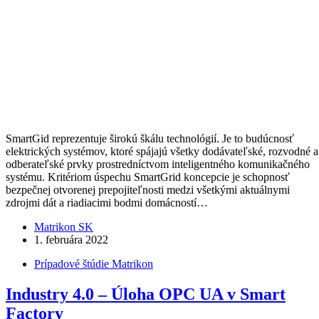
SmartGid reprezentuje širokú škálu technológií. Je to budúcnosť
elektrických systémov, ktoré spájajú všetky dodávateľské, rozvodné a
odberateľské prvky prostredníctvom inteligentného komunikačného
systému. Kritériom úspechu SmartGrid koncepcie je schopnosť
bezpečnej otvorenej prepojiteľnosti medzi všetkými aktuálnymi
zdrojmi dát a riadiacimi bodmi domácností…
Matrikon SK
1. februára 2022
Prípadové štúdie Matrikon
Industry 4.0 – Úloha OPC UA v Smart
Factory