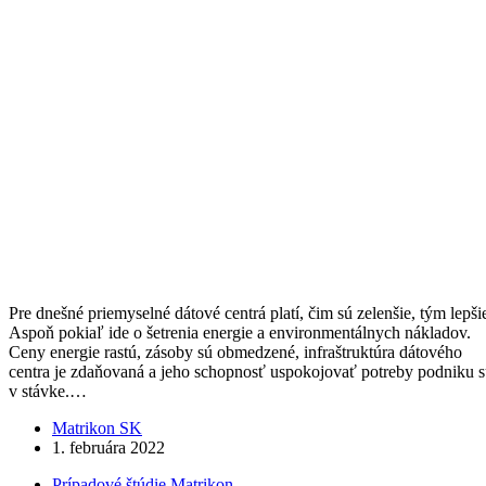
Pre dnešné priemyselné dátové centrá platí, čim sú zelenšie, tým lepši
Aspoň pokiaľ ide o šetrenia energie a environmentálnych nákladov.
Ceny energie rastú, zásoby sú obmedzené, infraštruktúra dátového
centra je zdaňovaná a jeho schopnosť uspokojovať potreby podniku 
v stávke.…
Matrikon SK
1. februára 2022
Prípadové štúdie Matrikon